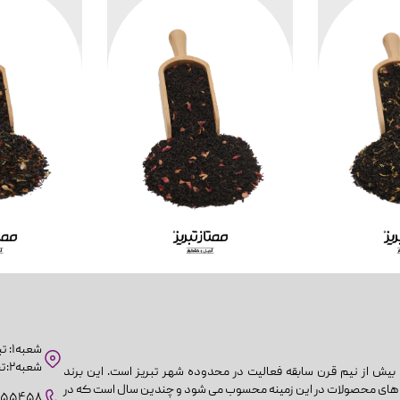
و
هر کیلو
هر
00
718,000
7
شعبه۱: تبریز. چهارراه مارالان به سمت چهارسوق
شعبه۲:تبریز .ولیعصر .پاساژ اطلس
بیش از نیم قرن سابقه فعالیت در محدوده شهر تبریز است. این برند
 های محصولات در این زمینه محسوب می شود و چندین سال است که در
۴۵۵۴۵۸