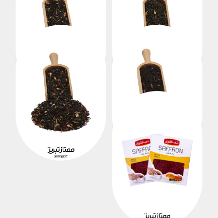
چای مراکشی توت فرنگی
چای مراکشی پشن فروت
هر کیلو
هر کیلو
718,000
718,000
زعفران 1 مثقال مصطفوی
هر کیلو
1,900,000